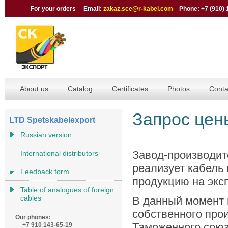
For your orders Email:
zakaz.sce@r-kabel.com
Phone: +7 (910) 
About us
Catalog
Certificates
Photos
Conta
Запрос цен
LTD Spetskabelexport
Russian version
Завод-производит
International distributors
реализует кабель
Feedback form
продукцию на эксп
Table of analogues of foreign
cables
В данный момент 
собственного про
Our phones:
Таможенного союз
+7 910 143-65-19