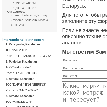
+7 (831) 437-84-94
Беларусь.
+7 (831) 410-31-37
Our address:
Для того, чтобы р
Russian Federation, Nizhniy
заполните эту фо
Novgorod, Shlisselburgskaya
street, 23а
Если не знаете н
описание техниче
Interntational distributors
аналоги.
1. Karaganda, Kazahstan
ТОО "220 VOLT"
Мы ответим Вам 
Phone: 8 (7212) 303-570, 303-732
2. Pavlodar, Kazahstan
TOO "Vostok Kabel".
Phone: +7 7015289035
3. Almaty, Kazahstan
ТОО "DARYN" ENGINEERING"
Phone: 8-701-722-29-22
4. Almaty, Kazahstan
ТОО «Alma Electric»