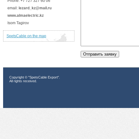
Phone: +7 727 327 60 06
email:
lezard_kz@mail.ru
www.almaelectric.kz
Isom Tagirov
SpetsCable on the map
Copyright © "SpetsCable Export".
All rights received.